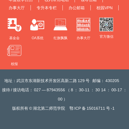
办事大厅
专升本专栏
办公邮箱
校园VPN
官方微信
基金会
OA系统
红旗飘飘
办事大厅
校报
地址：武汉市东湖新技术开发区高新二路
129
号
邮编：
430205
接待
/
接访电话：
027
—
87943556
（
8
：
30-11
：
30 14
：
00-17
：
00
）
版权所有
©
湖北第二师范学院
鄂
ICP
备
15016711
号
-1