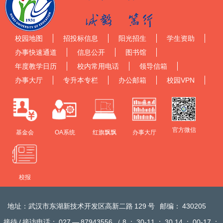
校园地图
招投标信息
阳光招生
学生资助
办事快速通道
信息公开
图书馆
年度教学日历
校内常用电话
领导信箱
办事大厅
专升本专栏
办公邮箱
校园VPN
官方微信
基金会
OA系统
红旗飘飘
办事大厅
校报
地址：武汉市东湖新技术开发区高新二路
129
号
邮编：
430205
接待
/
接访电话：
027
—
87943556
（
8
：
30-11
：
30 14
：
00-17
：