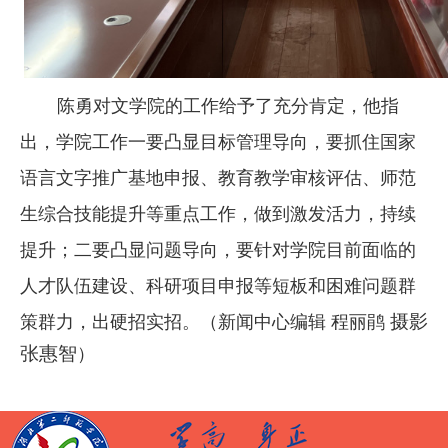
陈勇
对
文
学院
的
工作给予了充分肯定，
他
指
出，
学院工作一要凸显目标管理导向，要抓住国家
语言文字推广基地申报、教育教学审核评估、师范
生综合技能提升等重点工作，做到激发活力，持续
提升；二要凸显问题导向，要针对
学院
目前
面临的
人才队伍建设、
科研项目申报
等
短板和困难
问题
群
摄影
策群力，出硬招实招
。（新闻中心编辑 程丽鹃
张惠智
）