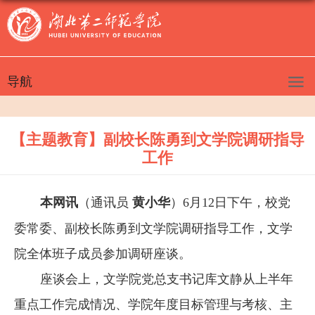
导航
【主题教育】副校长陈勇到文学院调研指导
工作
本网讯
（通讯员
黄小华
）
6
月
1
2
日下午，
校党
委常委、
副校长陈勇
到
文学院
调研指导工作，文学
院全体班子成
员参加调研座谈
。
座谈会上，文学院党总支书记库文静从
上半年
重点工作完成情况
、
学院年度
目标管理
与考核
、
主