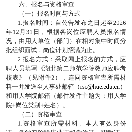
六、报名与资格审查
（一）报名时间与方式
1.
报名时间：自公告发布之日起至
2026
年
12
月
31
日
，根据各岗位应聘人员报名情
况，由用人单位（部门）在相对集中时间分
批组织面试，岗位计划招满为止。
2.
报名
方式：采取网上报名的方式，应
聘人员填写
《湖北第二师范学院教师应聘考
核表》（见附件2）
，连同资格审查所需材
料一并发送至人事处邮
箱（
rsc@hue.edu.cn
）
和
用人学院邮箱（邮件发件主题为：用人学
院
+
岗位类别
+
姓名）。
（二）资格审查
1.
资格审查所需材料。本人有效身份