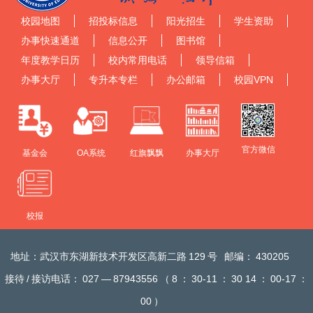
校园地图
招投标信息
阳光招生
学生资助
办事快速通道
信息公开
图书馆
年度教学日历
校内常用电话
领导信箱
办事大厅
专升本专栏
办公邮箱
校园VPN
官方微信
基金会
OA系统
红旗飘飘
办事大厅
校报
地址：武汉市东湖新技术开发区高新二路
129
号
邮编：
430205
接待
/
接访电话：
027
—
87943556
（
8
：
30-11
：
30 14
：
00-17
：
00
）