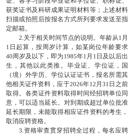
证、各学习阶段毕业证和学位证、职称证、
获奖证书及科研成果证明材料
等；上述材料
扫描或拍照后按报名方式所列要求发送至指
定邮箱。
2.
关于相关时间节点的说明。年龄从
1
月
1
日起算，按周岁计算，如某岗位年龄要求
40
周岁及以下，即为
1985
年
1
月
1
日及以后出
生，其他以此类推。毕业证、学位证，国
（境）外学历、学位认证证书，报名所需其
他相关证件资料，应于
2026
年
12
月
31
日之前
取得。各类证件资料取得时间经招聘单位同
意，可以适当延长。对到期或超过单位批准
延长期限，未能取得相应证件资料的考生，
取消应聘资格。
3.
资格审查贯穿招聘全过程，每名应聘