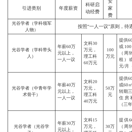
安
科研启
引进类别
年度薪资
家
动经费
费
光谷学者（学科领军
按照“一人一议”原则，待
人物）
提供
6
文科
30
年薪
60
万
或
100
光谷学者（学科带头
万元，
100
元以上，
（周
人）
理工科
万元
一人一议
租）
60
万元
元
/
月
提供
6
文科
20
年薪
40
万
或
60
光谷学者（中青年学
万元，
50
万
元以上，
转期
术骨干）
理工科
元
一人一议
住房
40
万元
（三
文科
15
提供
6
年薪
30
万
光谷学者（光谷学
万元，
30
万
（周
元以上，