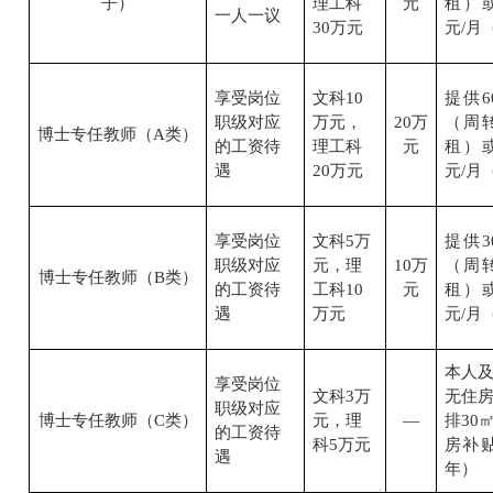
子）
理工科
元
租）
一人一议
30
万元
元
/
月
享受岗位
文科
10
提供
6
职级对应
万元，
20
万
（周
博士专任教师（
A
类）
的工资待
理工科
元
租）
遇
20
万元
元
/
月
享受岗位
文科
5
万
提供
3
职级对应
元，理
10
万
（周
博士专任教师（
B
类）
的工资待
工科
10
元
租）
遇
万元
元
/
月
本人
享受岗位
文科
3
万
无住
职级对应
博士专任教师（
C
类）
元，理
—
排
30
的工资待
科
5
万元
房补
遇
年）