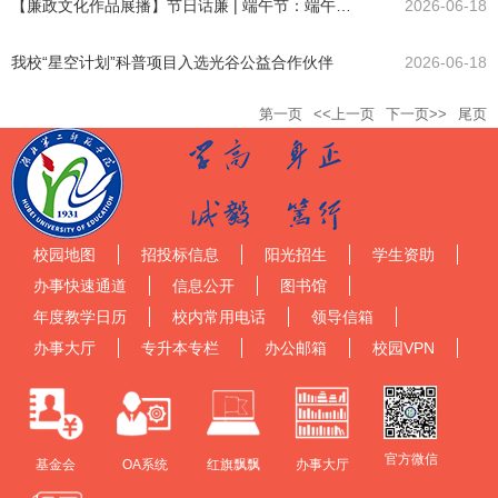
【廉政文化作品展播】节日话廉 | 端午节：端午承清风
2026-06-18
我校“星空计划”科普项目入选光谷公益合作伙伴
2026-06-18
第一页
<<上一页
下一页>>
尾页
校园地图
招投标信息
阳光招生
学生资助
办事快速通道
信息公开
图书馆
年度教学日历
校内常用电话
领导信箱
办事大厅
专升本专栏
办公邮箱
校园VPN
官方微信
基金会
OA系统
红旗飘飘
办事大厅